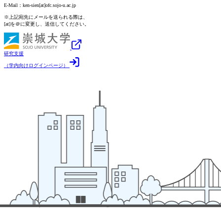
E-Mail：ken-sien[at]ofc.sojo-u.ac.jp
※上記宛先にメールを送られる際は、
[at]を＠に変更し、送信してください。
研究支援
（学内向けログインページ）