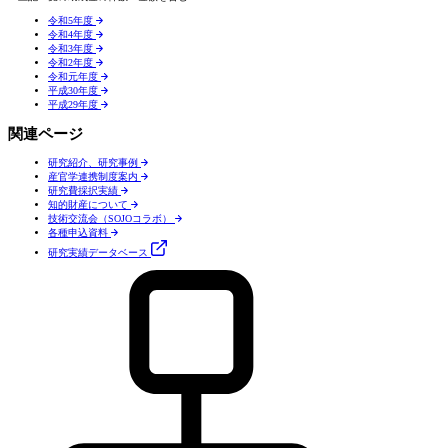
令和5年度
令和4年度
令和3年度
令和2年度
令和元年度
平成30年度
平成29年度
関連ページ
研究紹介、研究事例
産官学連携制度案内
研究費採択実績
知的財産について
技術交流会（SOJOコラボ）
各種申込資料
研究実績
データベース