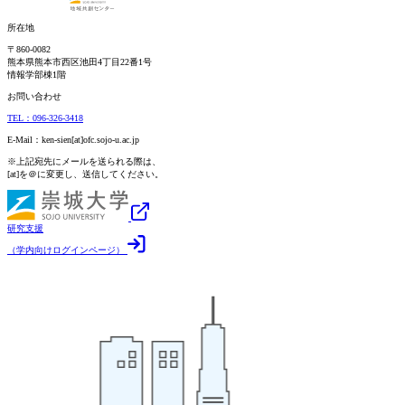
所在地
〒860-0082
熊本県熊本市西区池田4丁目22番1号
情報学部棟1階
お問い合わせ
TEL：096-326-3418
E-Mail：ken-sien[at]ofc.sojo-u.ac.jp
※上記宛先にメールを送られる際は、
[at]を＠に変更し、送信してください。
研究支援
（学内向けログインページ）