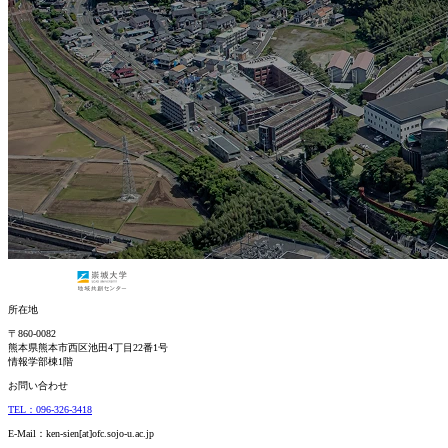
所在地
〒860-0082
熊本県熊本市西区池田4丁目22番1号
情報学部棟1階
お問い合わせ
TEL：096-326-3418
E-Mail：ken-sien[at]ofc.sojo-u.ac.jp