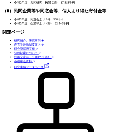
令和2年度 共同研究 民間 22件 17,515千円
（ii）民間企業等や同窓会等、個人より得た寄付金等
令和2年度 同窓会より 1件 500千円
令和2年度 企業等より 43件 22,540千円
関連ページ
研究紹介、研究事例
産官学連携制度案内
研究費採択実績
知的財産について
技術交流会（SOJOコラボ）
各種申込資料
研究実績
データベース