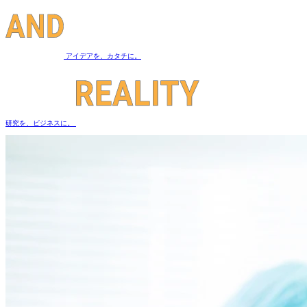
アイデア
を、
カタチ
に。
研究
を、
ビジネス
に。