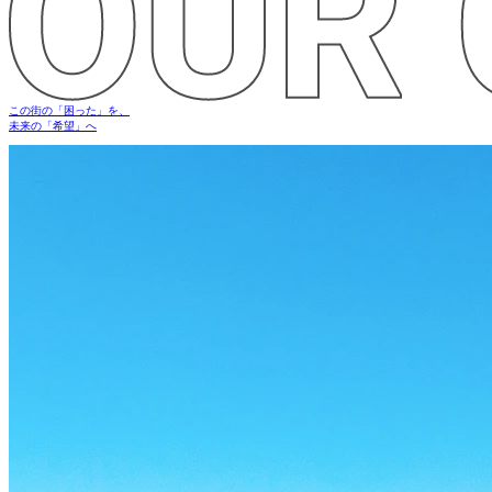
この街の
「困った」
を、
未来の
「希望」
へ