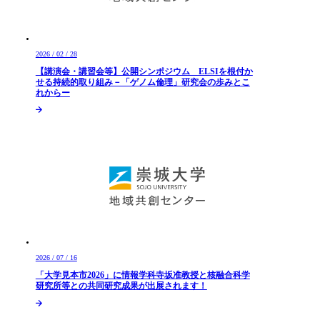
2026 / 02 / 28
【講演会・講習会等】公開シンポジウム ELSIを根付か
せる持続的取り組み－「ゲノム倫理」研究会の歩みとこ
れからー
2026 / 07 / 16
「大学見本市2026」に情報学科寺坂准教授と核融合科学
研究所等との共同研究成果が出展されます！