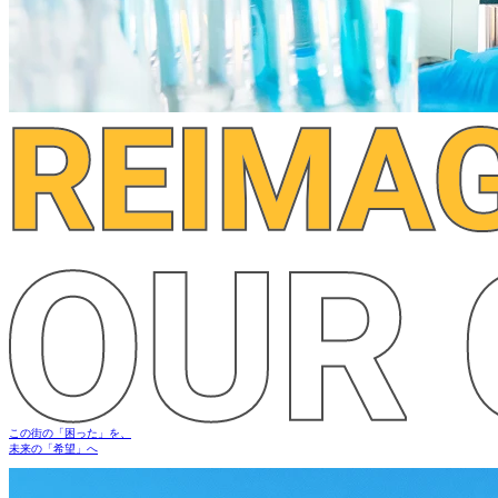
この街の
「困った」
を、
未来の
「希望」
へ