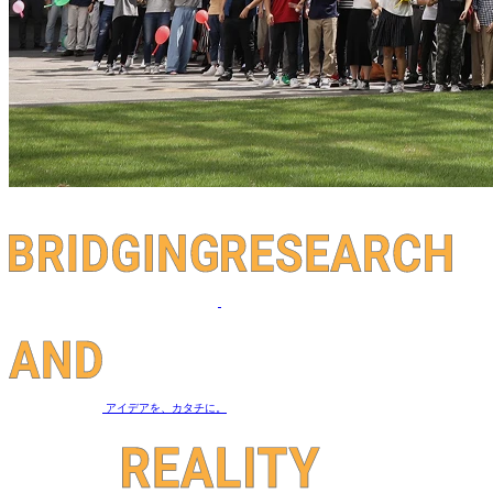
アイデア
を、
カタチ
に。