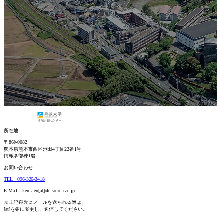
所在地
〒860-0082
熊本県熊本市西区池田4丁目22番1号
情報学部棟1階
お問い合わせ
TEL：096-326-3418
E-Mail：ken-sien[at]ofc.sojo-u.ac.jp
※上記宛先にメールを送られる際は、
[at]を＠に変更し、送信してください。