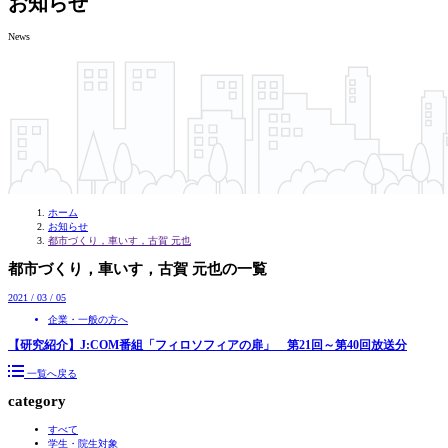
お知らせ
News
ホーム
お知らせ
都市づくり，車いす，古賀 元也
都市づくり，車いす，古賀 元也の一覧
2021 / 03 / 05
企業・一般の方へ
【研究紹介】J:COM番組「フィロソフィアの扉」 第21回～第40回放送分
一覧へ戻る
category
すべて
学生・院生対象