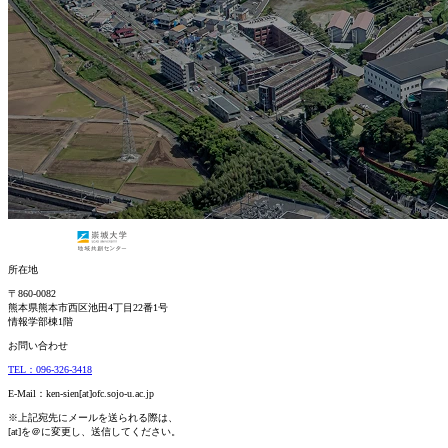
所在地
〒860-0082
熊本県熊本市西区池田4丁目22番1号
情報学部棟1階
お問い合わせ
TEL：096-326-3418
E-Mail：ken-sien[at]ofc.sojo-u.ac.jp
※上記宛先にメールを送られる際は、
[at]を＠に変更し、送信してください。