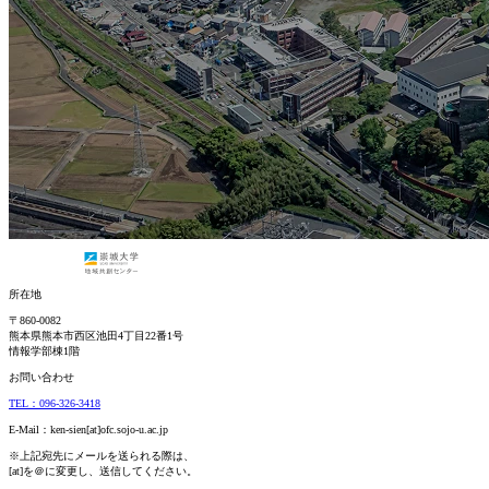
所在地
〒860-0082
熊本県熊本市西区池田4丁目22番1号
情報学部棟1階
お問い合わせ
TEL：096-326-3418
E-Mail：ken-sien[at]ofc.sojo-u.ac.jp
※上記宛先にメールを送られる際は、
[at]を＠に変更し、送信してください。