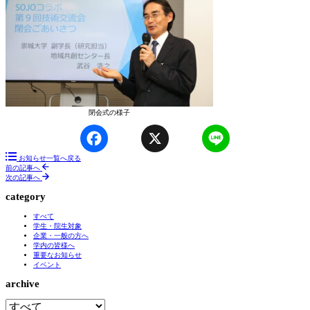
閉会式の様子
Facebook
X
Line
お知らせ一覧へ戻る
前の記事へ
次の記事へ
category
すべて
学生・院生対象
企業・一般の方へ
学内の皆様へ
重要なお知らせ
イベント
archive