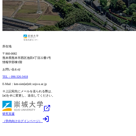
所在地
〒860-0082
熊本県熊本市西区池田4丁目22番1号
情報学部棟1階
お問い合わせ
TEL：096-326-3418
E-Mail：ken-sien[at]ofc.sojo-u.ac.jp
※上記宛先にメールを送られる際は、
[at]を＠に変更し、送信してください。
研究支援
（学内向けログインページ）