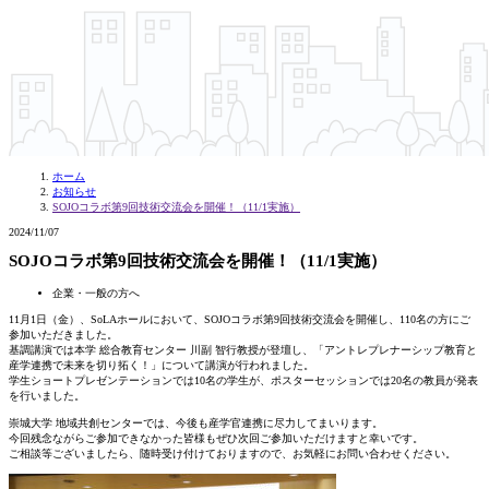
ホーム
お知らせ
SOJOコラボ第9回技術交流会を開催！（11/1実施）
2024/11/07
SOJOコラボ第9回技術交流会を開催！（11/1実施）
企業・一般の方へ
11月1日（金）、SoLAホールにおいて、SOJOコラボ第9回技術交流会を開催し、110名の方にご
参加いただきました。
基調講演では本学 総合教育センター 川副 智行教授が登壇し、「アントレプレナーシップ教育と
産学連携で未来を切り拓く！」について講演が行われました。
学生ショートプレゼンテーションでは10名の学生が、ポスターセッションでは20名の教員が発表
を行いました。
崇城大学 地域共創センターでは、今後も産学官連携に尽力してまいります。
今回残念ながらご参加できなかった皆様もぜひ次回ご参加いただけますと幸いです。
ご相談等ございましたら、随時受け付けておりますので、お気軽にお問い合わせください。