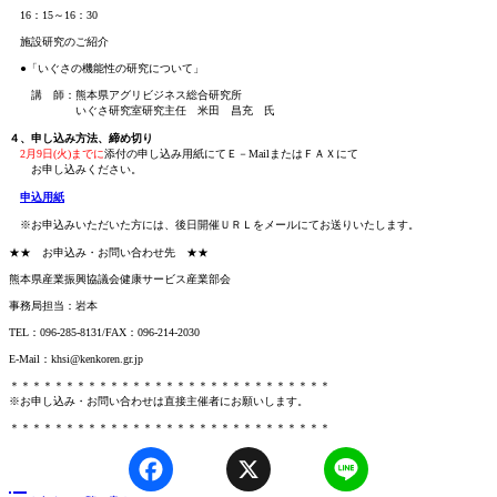
16：15～16：30
施設研究のご紹介
●「いぐさの機能性の研究について」
講 師：熊本県アグリビジネス総合研究所
いぐさ研究室研究主任 米田 昌充 氏
４、申し込み方法、締め切り
2月9日(火)までに
添付の申し込み用紙にてＥ－MailまたはＦＡＸにて
お申し込みください。
申込用紙
※お申込みいただいた方には、後日開催ＵＲＬをメールにてお送りいたします。
★★ お申込み・お問い合わせ先 ★★
熊本県産業振興協議会健康サービス産業部会
事務局担当：岩本
TEL：096-285-8131/FAX：096-214-2030
E-Mail：khsi@kenkoren.gr.jp
＊＊＊＊＊＊＊＊＊＊＊＊＊＊＊＊＊＊＊＊＊＊＊＊＊＊＊＊＊
※お申し込み・お問い合わせは直接主催者にお願いします。
＊＊＊＊＊＊＊＊＊＊＊＊＊＊＊＊＊＊＊＊＊＊＊＊＊＊＊＊＊