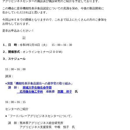
アグリビジネスセンターの施設及び施設研究のご紹介を予定しております。
この機会に是非機能性表示食品認定についての見識を深め、今後の製品開発に
生かしていただければと思います。
今回はＷＥＢでの開催となりますので、これまで以上にたくさんの方のご参加を
お待ちしております。
是非お申込みください！
記
１、日 時
：令和3年2月16日（火） 15：00～16：30
２、開催形式
：オンラインセミナー(ＺＯＯＭ)
３、スケジュール
15：00～16：00
講演：
●演題「機能性表示食品届出への産学官の取り組み」
講 師：
崇城大学生物生命学部
応用微生物工学科
准教授
西園 祥子
氏
16：00～16：15
センターのご紹介
●「フードバレーアグリビジネスセンターについて」
講 師：熊本県アグリビジネス総合研究所
アグリビジネス支援室長 中根 悦子 氏