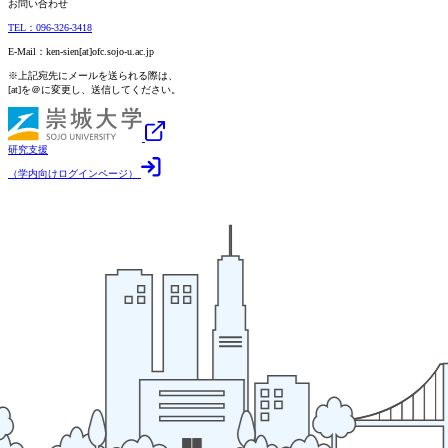
お問い合わせ
TEL：096-326-3418
E-Mail：ken-sien[at]ofc.sojo-u.ac.jp
※上記宛先にメールを送られる際は、
[at]を＠に変更し、送信してください。
研究支援
（学内向けログインページ）