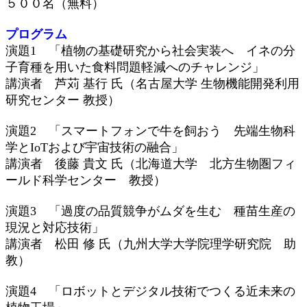
５００名（無料）
プログラム
演題1 「植物の基礎研究から社会実装へ イネの分
子育種を用いた食料問題軽減へのチャレンジ」
講演者 芦苅 基行 氏（名古屋大学 生物機能開発利用
研究センター 教授）
演題2 「スマートフォンで牛を飼おう 先端生物科
学とIoTおよび宇宙技術の融合」
講演者 後藤 貴文 氏（北海道大学 北方生物圏フィ
ールド科学センター 教授）
演題3 「過度の品質競争がムダを生む 種苗生産の
現況と対応技術」
講演者 松田 修 氏（九州大学大学院理学研究院 助
教）
演題4 「ロボットとデジタル技術でつくる近未来の