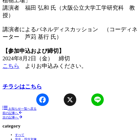
植物工場」
講演者 福田 弘和 氏（大阪公立大学工学研究科 教
授）
講演者によるパネルディスカッション （コーディネ
ーター 芦苅 基行 氏）
【参加申込および締切】
2024年8月2日（金） 締切
こちら
よりお申込みください。
チラシはこちら
Facebook
X
Line
お知らせ一覧へ戻る
前の記事へ
次の記事へ
category
すべて
学生・院生対象