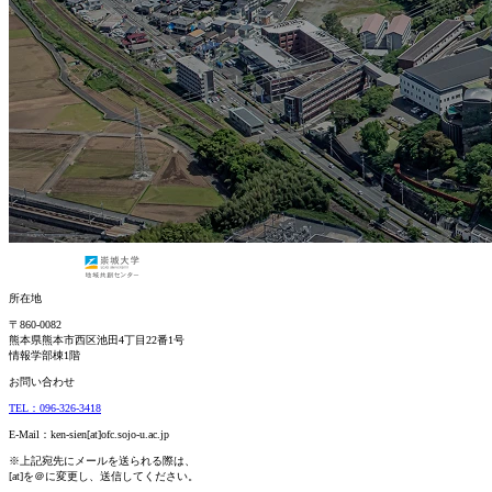
所在地
〒860-0082
熊本県熊本市西区池田4丁目22番1号
情報学部棟1階
お問い合わせ
TEL：096-326-3418
E-Mail：ken-sien[at]ofc.sojo-u.ac.jp
※上記宛先にメールを送られる際は、
[at]を＠に変更し、送信してください。