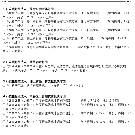
□■□━━━━━━━━━━━━━━━━━━━━━━━━━━━━━━━━━━━━━━━□■□
１）公益財団法人 長寿科学振興財団
〇「令和７年度 長生きを喜べる長寿社会実現研究支援 Ａ：探索研究」 （学内締切：７/１
７（水）、締切：７/３１（水）正午）
〇「令和７年度 長生きを喜べる長寿社会実現研究支援 Ｂ：実装研究」 （学内締切：７/１
７（水）、締切：７/３１（水）正午）
〇「令和７年度 長生きを喜べる長寿社会実現研究支援 Ｃ：社会実装」 （学内締切：７/１
７（水）、締切：７/３１（水）正午）
〇「令和７年度 長生きを喜べる長寿社会実現研究支援 Ｄ：展開」 （学内締切：７/１７
（水）、締切：７/３１（水）正午）
〇「令和６年度 長寿科学関連国際学会派遣事業」 （学内締切：６/１４（金）、締切：６/３
０（日）必着）
２）公益財団法人 原田記念財団
〇「第４４回（２０２４年度）水力学、流体力学、流体機械等自然科学分野における研究助
成」 （学内締切：７/１７（水）、締切：７/３１（水）必着）
３）公益財団法人 浦上食品・食文化振興財団
〇「令和６年度 学術研究助成」 （締切：７/１０（水））
４）公益財団法人 中谷医工計測技術振興財団
〇「２０２５（令和７）年度研究助成【特別研究】」 （締切：７/１０（水）２４時）
〇「２０２５（令和７）年度研究助成【開発研究】」 （学内締切：６/２６（水）、締切：７/
１０（水）２４時）
〇「２０２５（令和７）年度研究助成【奨励研究】」 （学内締切：６/２６（水）、締切：７/
１０（水）２４時）
〇「２０２５（令和７）年度研究助成【調査研究】」 （学内締切：６/２６（水）、締切：７/
１０（水）２４時）