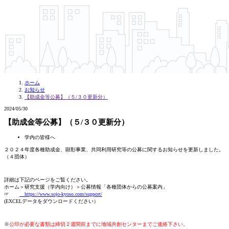
ホーム
お知らせ
【助成金等公募】（５/３０更新分）
2024/05/30
【助成金等公募】（５/３０更新分）
学内の皆様へ
２０２４年度各種助成金、顕彰事業、共同利用研究等の公募に関するお知らせを更新しました。
（４団体）
詳細は下記のページをご覧ください。
ホーム＞研究支援（学内向け）＞公募情報「各種団体からの公募案内」
☞
https://www.sojo-kyoso.com/support/
(EXCELデータをダウンロードください）
※
公印が必要な書類は締切２週間前までに地域共創センターまでご連絡下さい。