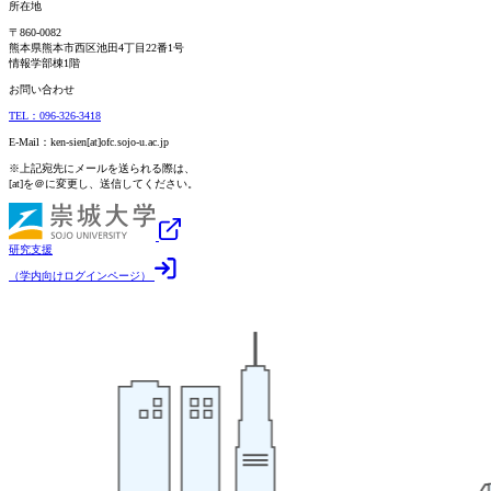
所在地
〒860-0082
熊本県熊本市西区池田4丁目22番1号
情報学部棟1階
お問い合わせ
TEL：096-326-3418
E-Mail：ken-sien[at]ofc.sojo-u.ac.jp
※上記宛先にメールを送られる際は、
[at]を＠に変更し、送信してください。
研究支援
（学内向けログインページ）