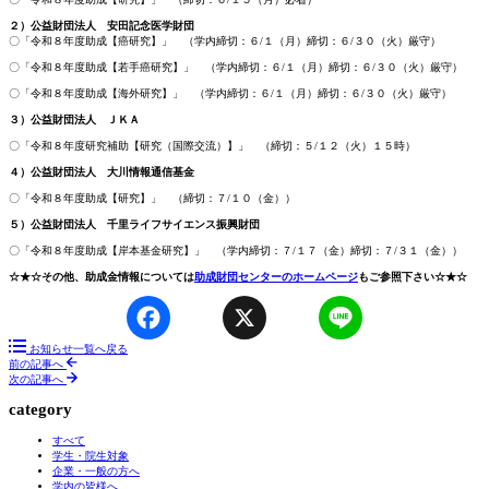
２）公益財団法人 安田記念医学財団
〇「令和８年度助成【癌研究】」 （学内締切：６/１（月）締切：６/３０（火）厳守）
〇「令和８年度助成【若手癌研究】」 （学内締切：６/１（月）締切：６/３０（火）厳守）
〇「令和８年度助成【海外研究】」 （学内締切：６/１（月）締切：６/３０（火）厳守）
３）公益財団法人 ＪＫＡ
〇「令和８年度研究補助【研究（国際交流）】」 （締切：５/１２（火）１５時）
４）公益財団法人 大川情報通信基金
〇「令和８年度助成【研究】」 （締切：７/１０（金））
５）公益財団法人 千里ライフサイエンス振興財団
〇「令和８年度助成【岸本基金研究】」 （学内締切：７/１７（金）締切：７/３１（金））
☆★☆その他、助成金情報については
助成財団センターのホームページ
もご参照下さい☆★☆
Facebook
X
Line
お知らせ一覧へ戻る
前の記事へ
次の記事へ
category
すべて
学生・院生対象
企業・一般の方へ
学内の皆様へ