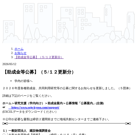
ホーム
お知らせ
【助成金等公募】（５/１２更新分）
2026/05/12
【助成金等公募】（５/１２更新分）
学内の皆様へ
２０２６年度各種助成金、共同利用研究等の公募に関するお知らせを更新しました。（５団体）
詳細は下記のページをご覧ください。
ホーム＞研究支援（学内向け）＞助成金案内
＞
公募情報「公募案内」(
左側
)
☞
https://www.sojo-kyoso.com/support/
(EXCELデータをダウンロードください）
※公印が必要な書類は締切２週間前までに地域共創センターまでご連絡下さい。
□■□━━━━━━━━━━━━━━━━━━━━━━━━━━━━━━━━━━━━━━━□■□
１）一般財団法人 建設物価調査会
〇「令和８年度助成【研究】」 （締切：６/１５（月）必着）