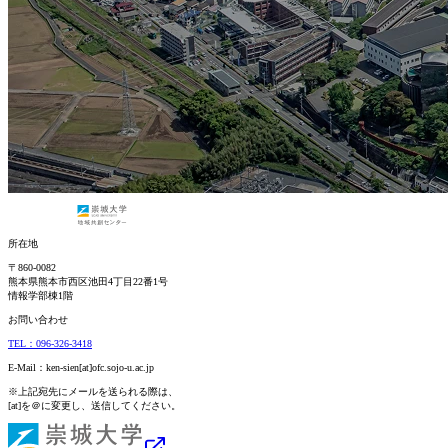
所在地
〒860-0082
熊本県熊本市西区池田4丁目22番1号
情報学部棟1階
お問い合わせ
TEL：096-326-3418
E-Mail：ken-sien[at]ofc.sojo-u.ac.jp
※上記宛先にメールを送られる際は、
[at]を＠に変更し、送信してください。