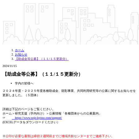
ホーム
お知らせ
【助成金等公募】（１１/１５更新分）
2024/11/15
【助成金等公募】（１１/１５更新分）
学内の皆様へ
２０２４年度・２０２５年度各種助成金、顕彰事業、共同利用研究等の公募に関するお知らせを
更新しました。（５団体）
詳細は下記のページをご覧ください。
ホーム＞研究支援（学内向け）＞公募情報「各種団体からの公募案内」
☞
https://www.sojo-kyoso.com/support/
(EXCELデータをダウンロードください）
※
公印が必要な書類は締切２週間前までに地域共創センターまでご連絡下さい。