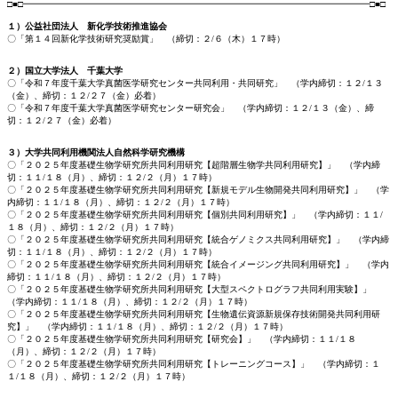
□■□━━━━━━━━━━━━━━━━━━━━━━━━━━━━━━━━━━━━━━━□■□
１）公益社団法人 新化学技術推進協会
〇「第１４回新化学技術研究奨励賞」 （締切：２/６（木）１７時）
２）国立大学法人 千葉大学
〇「令和７年度千葉大学真菌医学研究センター共同利用・共同研究」 （学内締切：１２/１３
（金）、締切：１２/２７（金）必着）
〇「令和７年度千葉大学真菌医学研究センター研究会」 （学内締切：１２/１３（金）、締
切：１２/２７（金）必着）
３）大学共同利用機関法人自然科学研究機構
〇「２０２５年度基礎生物学研究所共同利用研究【超階層生物学共同利用研究】」 （学内締
切：１１/１８（月）、締切：１２/２（月）１７時）
〇「２０２５年度基礎生物学研究所共同利用研究【新規モデル生物開発共同利用研究】」 （学
内締切：１１/１８（月）、締切：１２/２（月）１７時）
〇「２０２５年度基礎生物学研究所共同利用研究【個別共同利用研究】」 （学内締切：１１/
１８（月）、締切：１２/２（月）１７時）
〇「２０２５年度基礎生物学研究所共同利用研究【統合ゲノミクス共同利用研究】」 （学内締
切：１１/１８（月）、締切：１２/２（月）１７時）
〇「２０２５年度基礎生物学研究所共同利用研究【統合イメージング共同利用研究】」 （学内
締切：１１/１８（月）、締切：１２/２（月）１７時）
〇「２０２５年度基礎生物学研究所共同利用研究【大型スペクトログラフ共同利用実験】」
（学内締切：１１/１８（月）、締切：１２/２（月）１７時）
〇「２０２５年度基礎生物学研究所共同利用研究【生物遺伝資源新規保存技術開発共同利用研
究】」 （学内締切：１１/１８（月）、締切：１２/２（月）１７時）
〇「２０２５年度基礎生物学研究所共同利用研究【研究会】」 （学内締切：１１/１８
（月）、締切：１２/２（月）１７時）
〇「２０２５年度基礎生物学研究所共同利用研究【トレーニングコース】」 （学内締切：１
１/１８（月）、締切：１２/２（月）１７時）