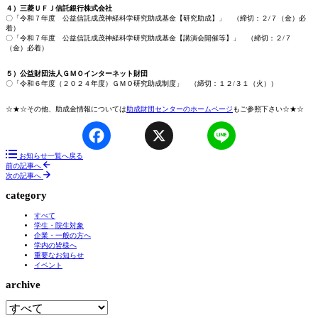
４）三菱ＵＦＪ信託銀行株式会社
〇「令和７年度 公益信託成茂神経科学研究助成基金【研究助成】」 （締切：２/７（金）必
着）
〇「令和７年度 公益信託成茂神経科学研究助成基金【講演会開催等】」 （締切：２/７
（金）必着）
５）公益財団法人ＧＭＯインターネット財団
〇「令和６年度（２０２４年度）ＧＭＯ研究助成制度」 （締切：１２/３１（火））
☆★☆その他、助成金情報については
助成財団センターのホームページ
もご参照下さい☆★☆
Facebook
X
Line
お知らせ一覧へ戻る
前の記事へ
次の記事へ
category
すべて
学生・院生対象
企業・一般の方へ
学内の皆様へ
重要なお知らせ
イベント
archive