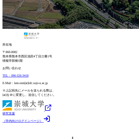
所在地
〒860-0082
熊本県熊本市西区池田4丁目22番1号
情報学部棟1階
お問い合わせ
TEL：096-326-3418
E-Mail：ken-sien[at]ofc.sojo-u.ac.jp
※上記宛先にメールを送られる際は、
[at]を＠に変更し、送信してください。
研究支援
（学内向けログインページ）