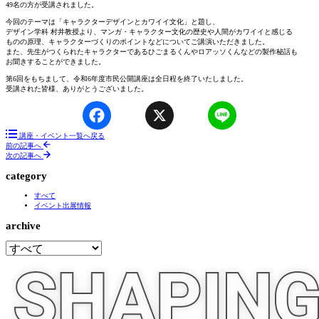
49名の方が受講されました。
今回のテーマは「キャラクターデザインとカワイイ文化」と題し、
デザイン学科 村井教授より、マンガ・キャラクター文化の歴史や人間がカワイイと感じる
ものの原理、キャラクターづくりのポイントなどについてご講演いただきました。
また、先生がつくられたキャラクターであるひごまるくんやロアッソくんなどの製作秘話も
お聞きすることができました。
第6回をもちまして、令和6年度市民公開講座は全日程を終了いたしました。
受講された皆様、ありがとうございました。
Facebook
X
Line
講座・イベント一覧へ戻る
前の記事へ
次の記事へ
category
すべて
イベント出展情報
archive