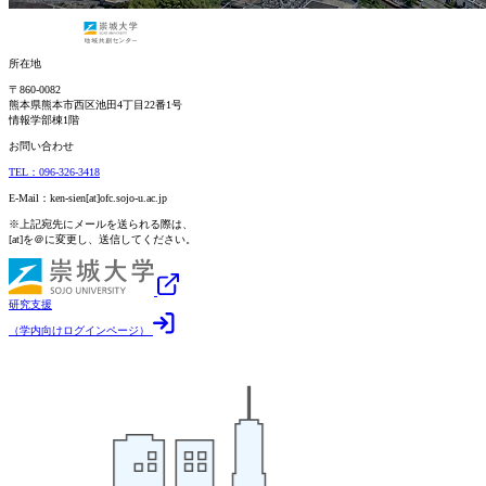
所在地
〒860-0082
熊本県熊本市西区池田4丁目22番1号
情報学部棟1階
お問い合わせ
TEL：096-326-3418
E-Mail：ken-sien[at]ofc.sojo-u.ac.jp
※上記宛先にメールを送られる際は、
[at]を＠に変更し、送信してください。
研究支援
（学内向けログインページ）